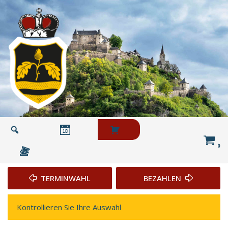
Skip
to
content
0
TERMINWAHL
BEZAHLEN
T
B
E
E
Kontrollieren Sie Ihre Auswahl
R
Z
M
A