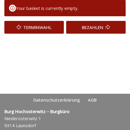
I
H
Your basket is currently empty.
N
L
W
E
A
N
TERMINWAHL
BEZAHLEN
H
L
Datenschutzerklärung
AGB
Burg Hochosterwitz – Burgbüro
Niederosterwitz 1
9314 Launsdorf