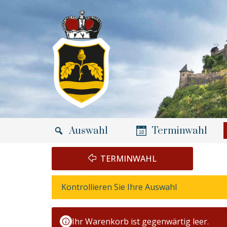
Zum
Inhalt
springen
Auswahl
Terminwahl
TERMINWAHL
Kontrollieren Sie Ihre Auswahl
B
T
E
E
Z
R
Ihr Warenkorb ist gegenwärtig leer.